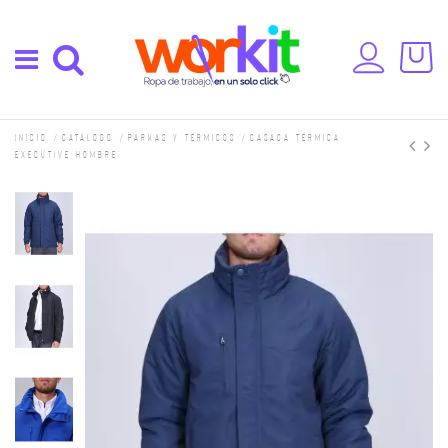
Inicio
Catálogo
Parkas y térmicos
Casaca térmica
Executive Hombre