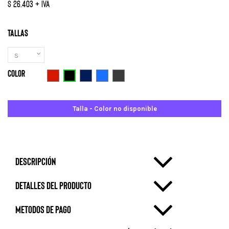
$ 26.403 + IVA
Tallas
Color
Negro
Rojo
Azul Marino
Azulino
Gris Oscuro
Talla - Color no disponible
Descripción
Detalles del producto
metodos de pago