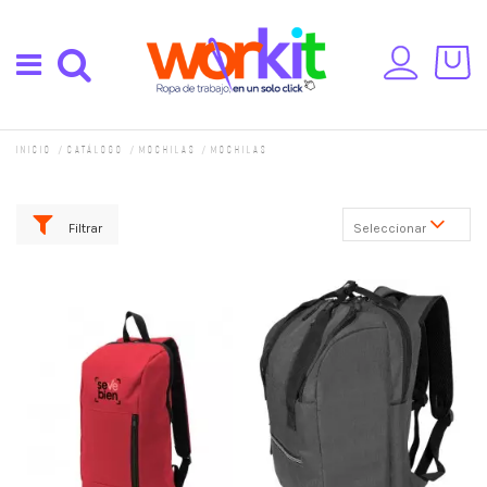
Inicio
Catálogo
Mochilas
Mochilas
Filtrar
Seleccionar