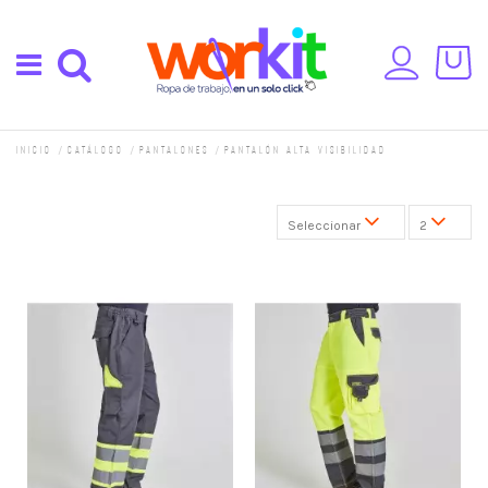
Inicio
Catálogo
Pantalones
Pantalón Alta Visibilidad
Seleccionar
2