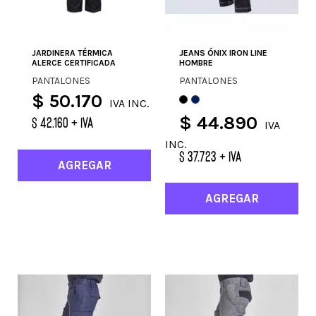
JARDINERA TÉRMICA
JEANS ÓNIX IRON LINE
ALERCE CERTIFICADA
HOMBRE
PANTALONES
PANTALONES
$ 50.170
IVA INC.
$ 44.890
$ 42.160 + IVA
IVA
INC.
$ 37.723 + IVA
AGREGAR
AGREGAR