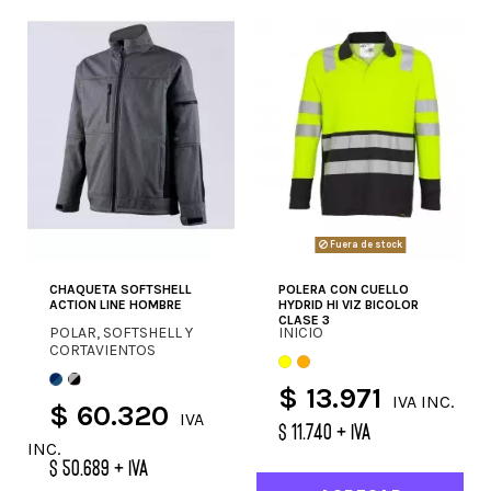
Fuera de stock
CHAQUETA SOFTSHELL
POLERA CON CUELLO
ACTION LINE HOMBRE
HYDRID HI VIZ BICOLOR
CLASE 3
POLAR, SOFTSHELL Y
INICIO
CORTAVIENTOS
$ 13.971
IVA INC.
$ 60.320
IVA
$ 11.740 + IVA
INC.
$ 50.689 + IVA