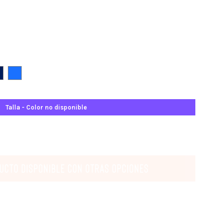
zul Marino
Azulino
Talla - Color no disponible