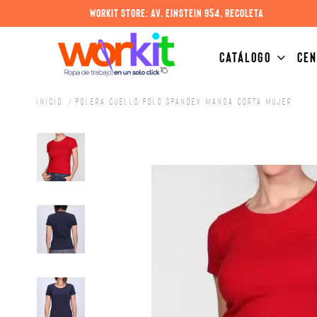
WORKIT STORE: AV. EINSTEIN 954, RECOLETA
CATÁLOGO
CEN
Inicio
Polera cuello polo Spandex manga Corta Mujer