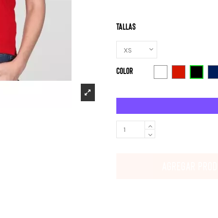
Tallas
Color
Negro
Blanco
Rojo
A
AGREGAR