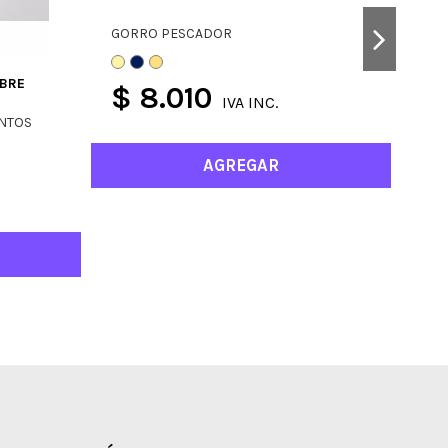
GORRO PESCADOR
MBRE
POL
$ 8.010
IVA INC.
ENTOS
INI
AGREGAR
$