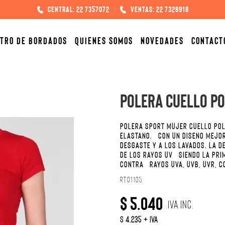
Central: 22 7357072
Ventas: 22 7328918
TRO DE BORDADOS
QUIENES SOMOS
NOVEDADES
CONTACT
Polera cuello p
POLERA SPORT MUJER CUELLO PO
ELASTANO. CON UN DISEÑO MEJOR
DESGASTE Y A LOS LAVADOS. LA D
DE LOS RAYOS UV SIENDO LA PRI
CONTRA RAYOS UVA, UVB, UVR, 
RT01105
$ 5.040
IVA Inc.
$ 4.235 + IVA