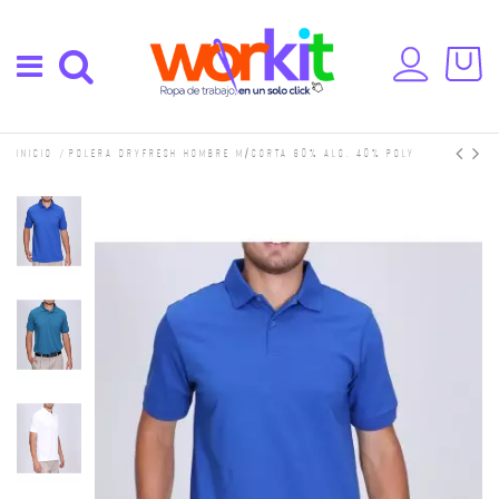
Inicio
Polera Dryfresh Hombre M/corta 60% alg. 40% poly