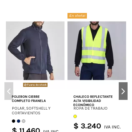
¡En oferta!
Fuera de stock
POLERON CIERRE
CHALECO REFLECTANTE
COMPLETO FRANELA
ALTA VISIBILIDAD
ECONÓMICO
POLAR, SOFTSHELL Y
ROPA DE TRABAJO
CORTAVIENTOS
$ 3.240
IVA INC.
$ 11.460
IVA INC.