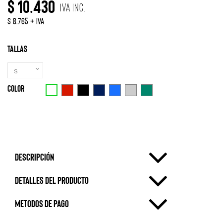
$ 10.430
IVA Inc.
$ 8.765 + IVA
Tallas
Color
Blanco
Rojo
Negro
Azul Marino
Azulino
Gris Claro
Azul Piedra
Descripción
Detalles del producto
metodos de pago