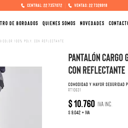
Central: 22 7357072
Ventas: 22 7328918
TRO DE BORDADOS
QUIENES SOMOS
NOVEDADES
CONTACT
Bicolor 100% poly. con reflectante
Pantalón Cargo g
con reflectante
COMODIDAD Y MAYOR SEGURIDAD
RT10631
$ 10.760
IVA Inc.
$ 9.042 + IVA