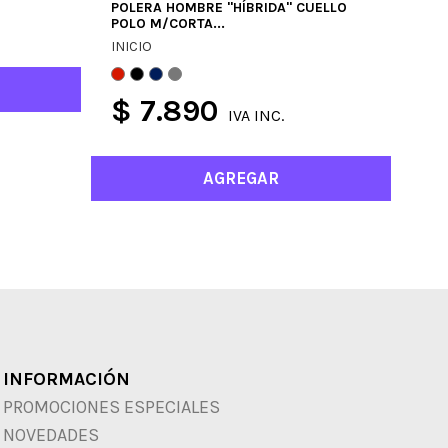
POLERA HOMBRE "HÍBRIDA" CUELLO
PAN
POLO M/CORTA...
NEG
INICIO
ROP
$ 7.890
$
IVA INC.
AGREGAR
INFORMACIÓN
PROMOCIONES ESPECIALES
NOVEDADES