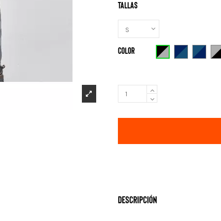
Tallas
Color
Negro-gris
Azul - azul I
Azul In
G
Descripción