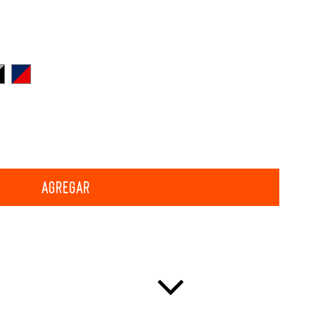
ndigo
digo - Azul
ris - negro
Azul - rojo
AGREGAR