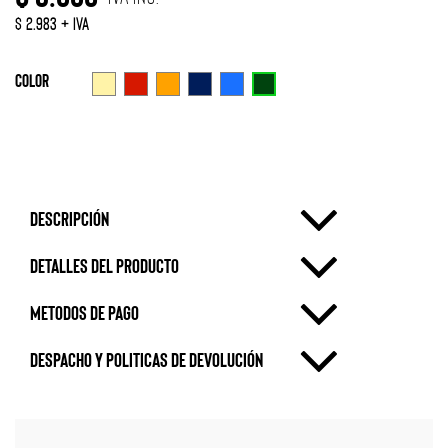
$ 2.983 + IVA
Color
Verde
Beige
Rojo
Naranjo
Azul Marino
Azulino
Descripción
Detalles del producto
metodos de pago
Despacho y politicas de devolución