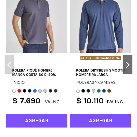
Talla - Color no disponible
POLERA PIQUÉ HOMBRE
POLERA DRYFRESH SMOOTH
MANGA CORTA 60%-40%
HOMBRE M/LARGA
INICIO
POLERAS Y CAMISAS
$ 7.690
$ 10.110
IVA INC.
IVA INC.
AGREGAR
AGREGAR