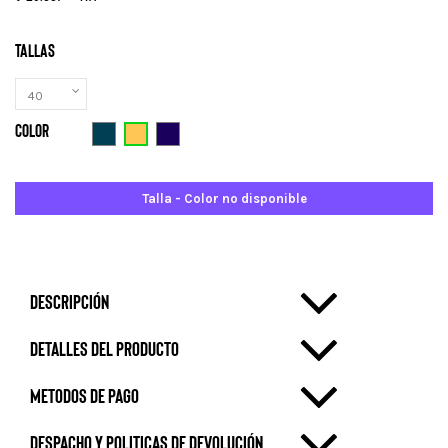
Tallas
Color
Marron claro
Gris azulado
Azul royal
Talla - Color no disponible
Descripción
Detalles del producto
metodos de pago
Despacho y politicas de devolución