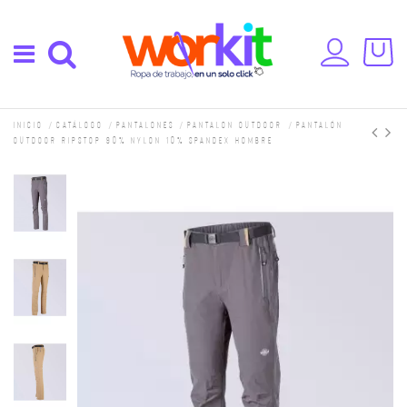
Inicio
Catálogo
Pantalones
Pantalon Outdoor
Pantalón
outdoor ripstop 90% nylon 10% spandex hombre