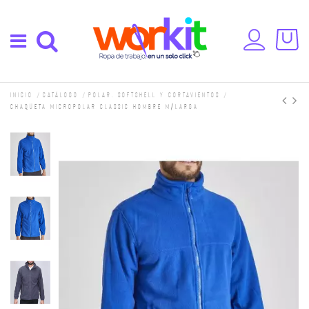
Inicio
Catálogo
Polar, Softshell y cortavientos
Chaqueta Micropolar Classic Hombre M/Larga