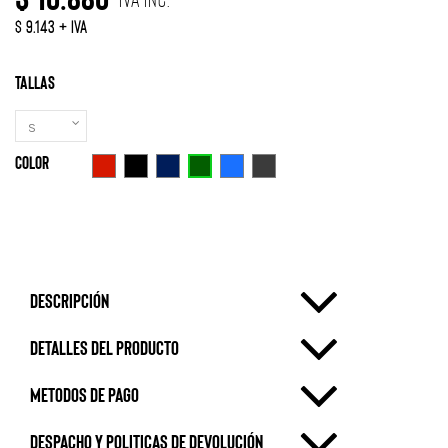
$ 9.143 + IVA
Tallas
Color
Verde Botella
Rojo
Negro
Azul Marino
Azulino
Gris Oscuro
Descripción
Detalles del producto
metodos de pago
Despacho y politicas de devolución