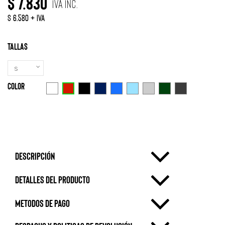
$ 7.830
IVA Inc.
$ 6.580 + IVA
Tallas
Color
Rojo
Blanco
Negro
Azul Marino
Azulino
Celeste
Gris Claro
Verde
Gris Oscuro
Descripción
Detalles del producto
metodos de pago