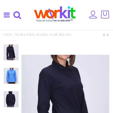
Inicio
Polera Piqué M/Larga Mujer 60%-40%