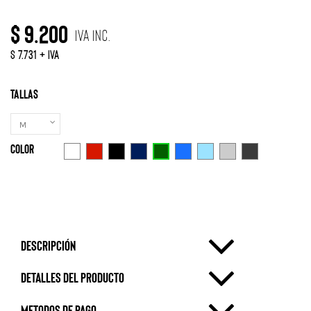
$ 9.200
IVA Inc.
$ 7.731 + IVA
Tallas
Color
Verde Botella
Blanco
Rojo
Negro
Azul Marino
Azulino
Celeste
Gris Claro
Gris Oscuro
Descripción
Detalles del producto
metodos de pago