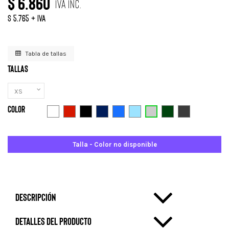
$ 6.860
IVA Inc.
$ 5.765 + IVA
Tabla de tallas
Tallas
Color
Gris Claro
Blanco
Rojo
Negro
Azul Marino
Azulino
Celeste
Verde
Gris Oscuro
Talla - Color no disponible
Descripción
Detalles del producto