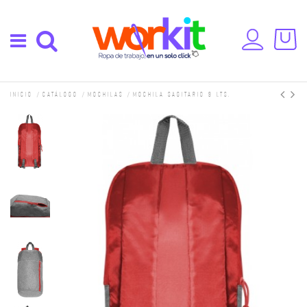
Inicio
Catálogo
Mochilas
Mochila Sagitario 9 Lts.