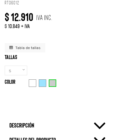
RT06012
$ 12.910
IVA Inc.
$ 10.849 + IVA
Tabla de tallas
Tallas
Color
Gris Claro
Blanco
Celeste
Descripción
Detalles del producto