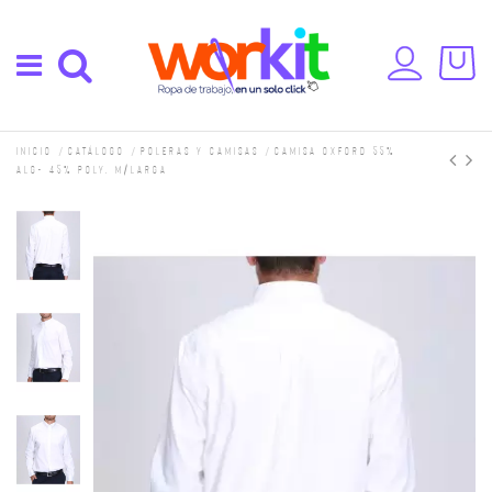
Inicio
Catálogo
Poleras y camisas
Camisa Oxford 55%
alg- 45% poly. M/larga